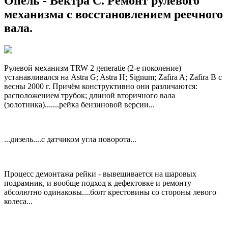
Опель - Вектра С. Ремонт рулевого
механизма с восстановлением реечного
вала.
Рулевой механизм TRW 2 generatie (2-е поколение)
устанавливался на Astra G; Astra H; Signum; Zafira A; Zafira B с
весны 2000 г. Причём конструктивно они различаются:
расположением трубок; длиной вторичного вала
(золотника).......рейка бензиновой версии...
...дизель....с датчиком угла поворота...
Процесс демонтажа рейки - вывешивается на шаровых
подрамник, и вообще подход к дефектовке и ремонту
абсолютно одинаковы....болт крестовины со стороны левого
колеса...